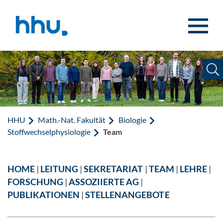
Zum Inhalt springen
Zur Suche springen
HHU
Math.-Nat. Fakultät
Biologie
Stoffwechselphysiologie
Team
HOME
|
LEITUNG
|
SEKRETARIAT
|
TEAM
|
LEHRE
|
FORSCHUNG
|
ASSOZIIERTE AG
|
PUBLIKATIONEN
|
STELLENANGEBOTE